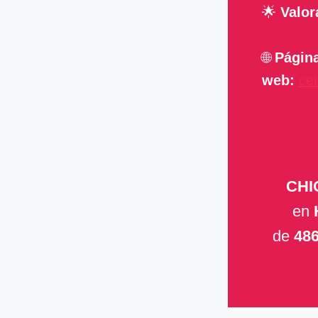
🌟
Valor
🌐
Págin
web:
ce
CHI
en
de
486