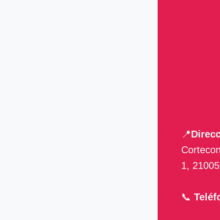
📍
Direcc
Cortecon
1, 21005
📞
Teléf