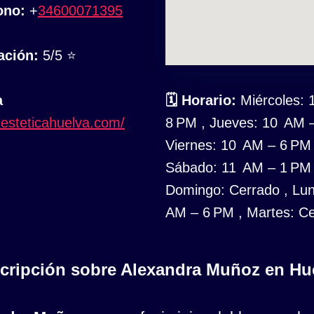
ono:
+
34600071395
ación:
5/5 ⭐
a
🗓
Horario:
Miércoles: 
esteticahuelva.com/
8 PM , Jueves: 10 AM –
Viernes: 10 AM – 6 PM 
Sábado: 11 AM – 1 PM 
Domingo: Cerrado , Lu
AM – 6 PM , Martes: C
cripción sobre Alexandra Muñoz en Hu