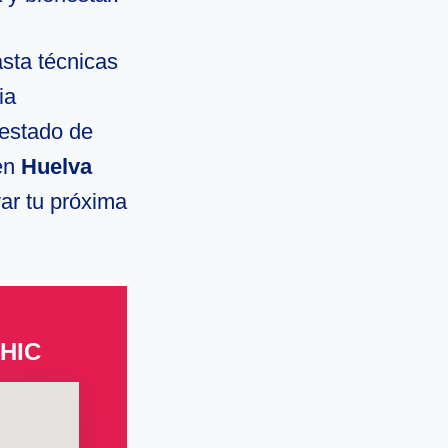
sta técnicas
ia
 estado de
 en
Huelva
var tu próxima
CHIC