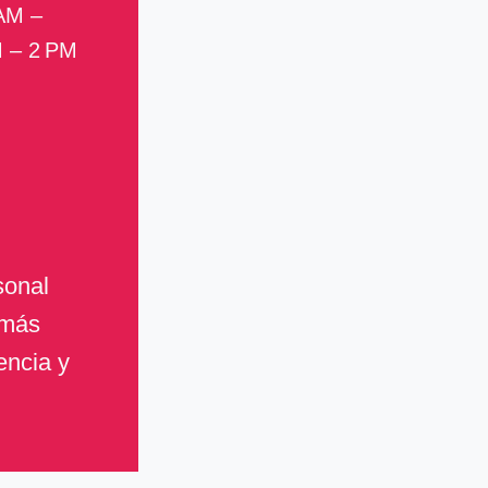
 AM –
M – 2 PM
sonal
 más
encia y