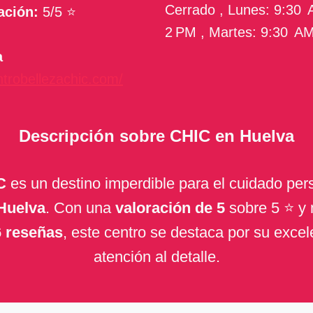
Cerrado , Lunes: 9:30
ación:
5/5 ⭐
2 PM , Martes: 9:30 A
a
ntrobellezachic.com/
Descripción sobre CHIC en Huelva
C
es un destino imperdible para el cuidado per
Huelva
. Con una
valoración de 5
sobre 5 ⭐ y
 reseñas
, este centro se destaca por su excel
atención al detalle.