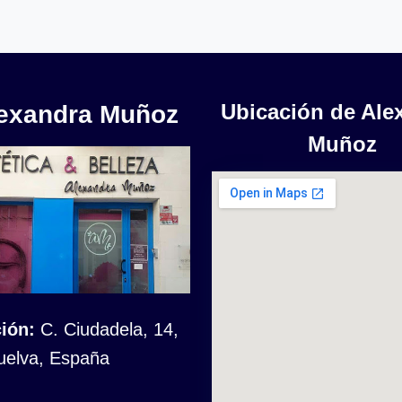
Ubicación de Ale
lexandra Muñoz
Muñoz
ión:
C. Ciudadela, 14,
uelva, España