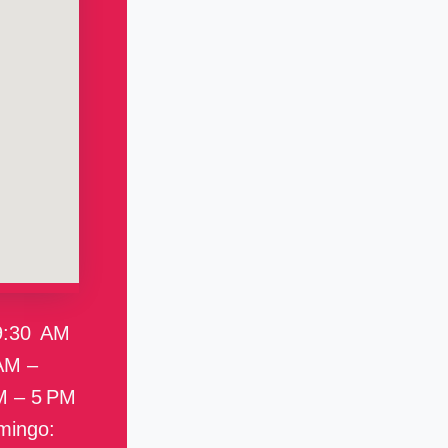
9:30 AM
AM –
M – 5 PM
mingo: