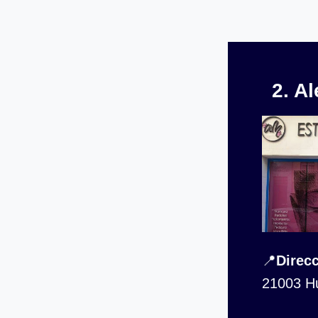
2. A
📍
Direcc
21003 H