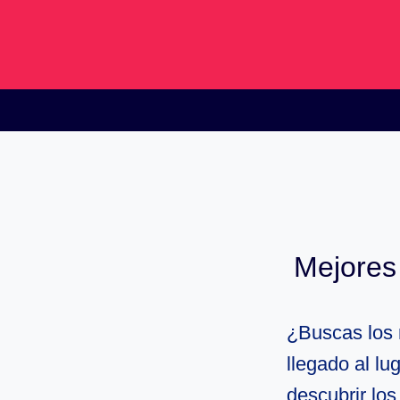
Saltar
al
contenido
Mejores
¿Buscas los
llegado al l
descubrir los