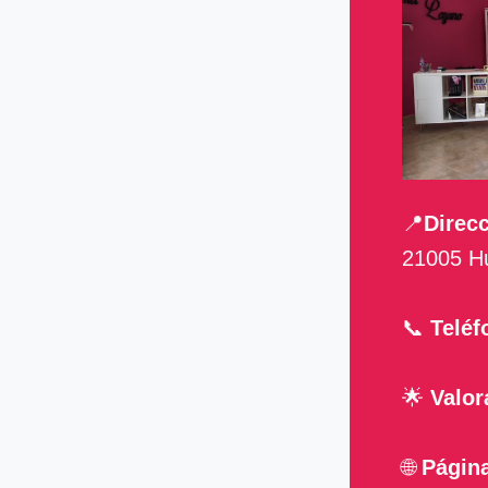
📍
Direcc
21005 H
📞
Teléf
🌟
Valor
🌐
Págin