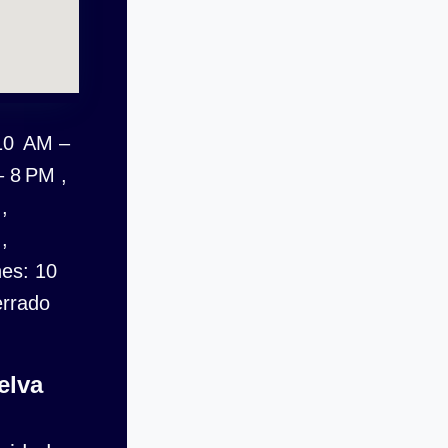
10 AM –
 8 PM ,
,
,
nes: 10
errado
elva