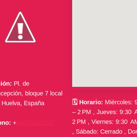
ión:
Pl. de
cepción, bloque 7 local
🗓
Horario:
Miércoles: 
 Huelva, España
– 2 PM , Jueves: 9:30 
2 PM , Viernes: 9:30 A
ono:
+
34959153168
, Sábado: Cerrado , Do