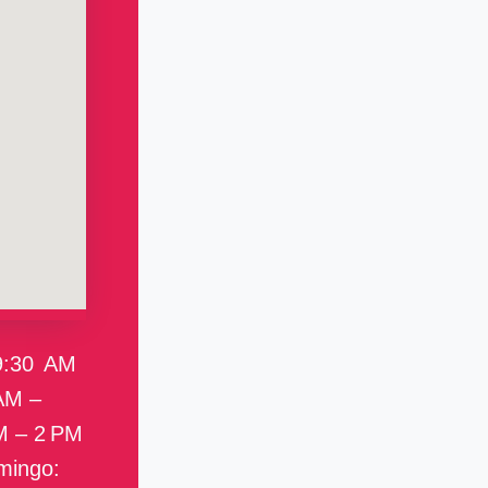
9:30 AM
AM –
M – 2 PM
mingo: