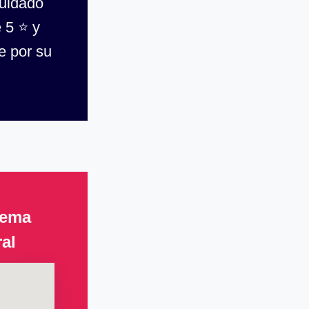
cuidado
 5 ⭐ y
e por su
Gema
al