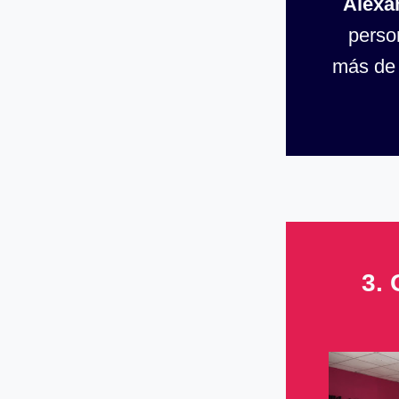
Alexa
perso
más d
3.