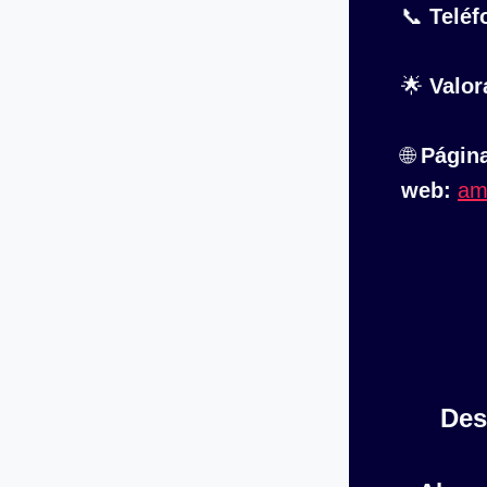
📞
Teléf
🌟
Valor
🌐
Págin
web:
am
Des