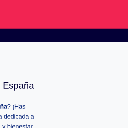
, España
aña
? ¡Has
a dedicada a
 y bienestar.