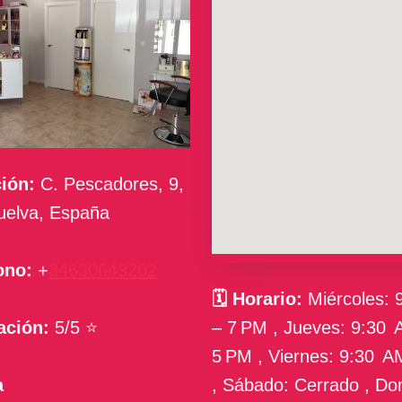
ión:
C. Pescadores, 9,
uelva, España
ono:
+
34630643202
🗓
Horario:
Miércoles: 
– 7 PM , Jueves: 9:30 
ación:
5/5 ⭐
5 PM , Viernes: 9:30 A
, Sábado: Cerrado , Do
a