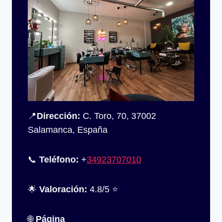
📍
Dirección:
C. Toro, 70, 37002
Salamanca, España
📞
Teléfono:
+
34923707010
🌟
Valoración:
4.8/5 ⭐
🌐
Página