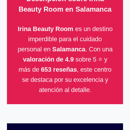
Beauty Room en Salamanca
Irina Beauty Room
es un destino
imperdible para el cuidado
personal en
Salamanca
. Con una
valoración de 4.9
sobre 5 ⭐ y
más de
653 reseñas
, este centro
se destaca por su excelencia y
atención al detalle.