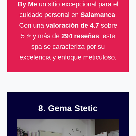
By Me
un sitio excepcional para el
cuidado personal en
Salamanca
.
Con una
valoración de 4.7
sobre
5 ⭐ y más de
294 reseñas
, este
spa se caracteriza por su
excelencia y enfoque meticuloso.
8. Gema Stetic