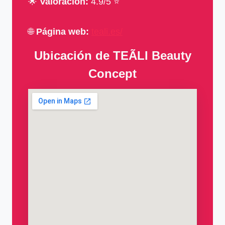
🌟
Valoración:
4.9/5 ⭐
🌐
Página web:
teali.es/
Ubicación de TEÃLI Beauty
Concept