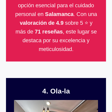
opción esencial para el cuidado
personal en
Salamanca
. Con una
valoración de 4.9
sobre 5 ⭐ y
más de
71 reseñas
, este lugar se
destaca por su excelencia y
meticulosidad.
4. Ola-la