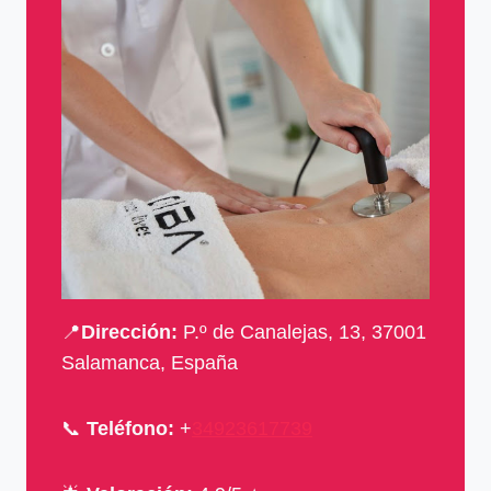
📍
Dirección:
P.º de Canalejas, 13, 37001
Salamanca, España
📞
Teléfono:
+
34923617739