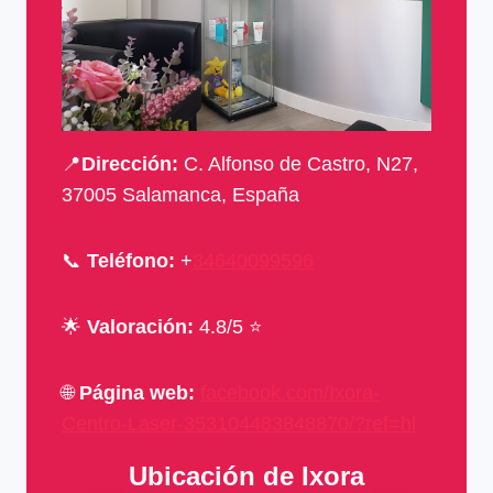
📍
Dirección:
C. Alfonso de Castro, N27,
37005 Salamanca, España
📞
Teléfono:
+
34640099596
🌟
Valoración:
4.8/5 ⭐
🌐
Página web:
facebook.com/Ixora-
Centro-Laser-353104483848870/?ref=hl
Ubicación de Ixora