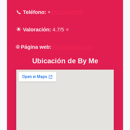
📞
Teléfono:
+
34923054919
🌟
Valoración:
4.7/5 ⭐
🌐
Página web:
bymestetica.com/
Ubicación de By Me