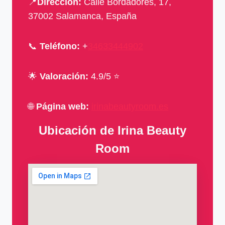
📍
Dirección:
Calle Bordadores, 17,
37002 Salamanca, España
📞
Teléfono:
+
34633444902
🌟
Valoración:
4.9/5 ⭐
🌐
Página web:
irinabeautyroom.es
Ubicación de Irina Beauty
Room