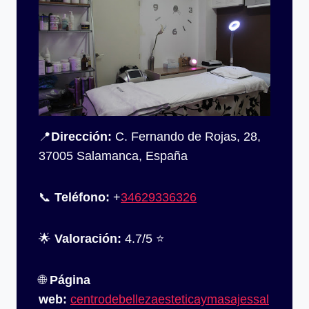
📍
Dirección:
C. Fernando de Rojas, 28,
37005 Salamanca, España
📞
Teléfono:
+
34629336326
🌟
Valoración:
4.7/5 ⭐
🌐
Página
web:
centrodebellezaesteticaymasajessal