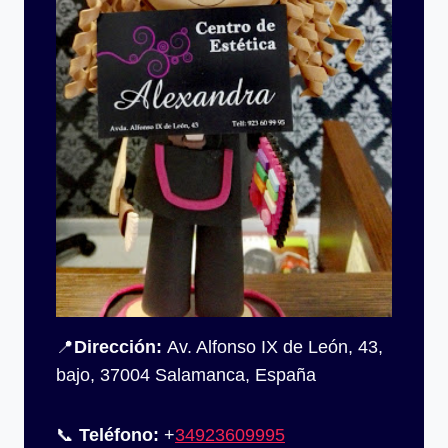
📍
Dirección:
Av. Alfonso IX de León, 43,
bajo, 37004 Salamanca, España
📞
Teléfono:
+
34923609995