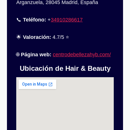
Arganzuela, 28045 Madrid, España
📞
Teléfono:
+
34910286617
🌟
Valoración:
4.7/5 ⭐
🌐
Página web:
centrodebellezahyb.com/
Ubicación de Hair & Beauty