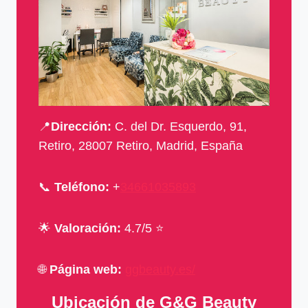
📍
Dirección:
C. del Dr. Esquerdo, 91,
Retiro, 28007 Retiro, Madrid, España
📞
Teléfono:
+
34661035893
🌟
Valoración:
4.7/5 ⭐
🌐
Página web:
ggbeauty.es/
Ubicación de G&G Beauty