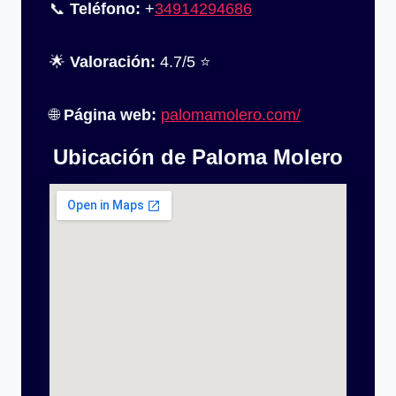
📞
Teléfono:
+
34914294686
🌟
Valoración:
4.7/5 ⭐
🌐
Página web:
palomamolero.com/
Ubicación de Paloma Molero