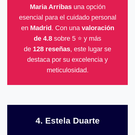
Maria Arribas
una opción
esencial para el cuidado personal
en
Madrid
. Con una
valoración
de 4.8
sobre 5 ⭐ y más
de
128 reseñas
, este lugar se
destaca por su excelencia y
meticulosidad.
4. Estela Duarte