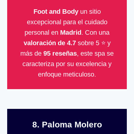
Foot and Body
un sitio
excepcional para el cuidado
personal en
Madrid
. Con una
valoración de 4.7
sobre 5 ⭐ y
más de
95 reseñas
, este spa se
caracteriza por su excelencia y
enfoque meticuloso.
8. Paloma Molero