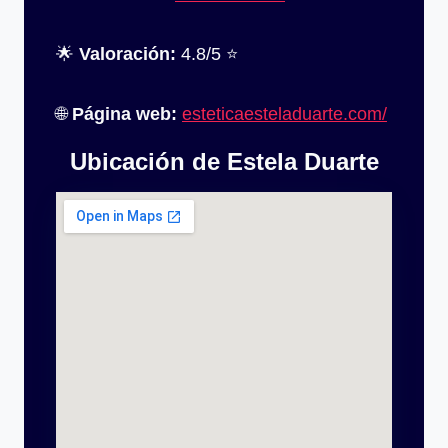
🌟
Valoración:
4.8/5 ⭐
🌐
Página web:
esteticaesteladuarte.com/
Ubicación de Estela Duarte