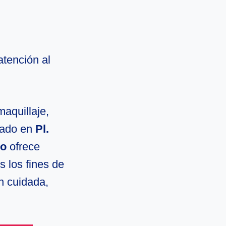
atención al
maquillaje,
cado en
Pl.
jo
ofrece
s los fines de
n cuidada,