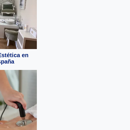
stética en
spaña