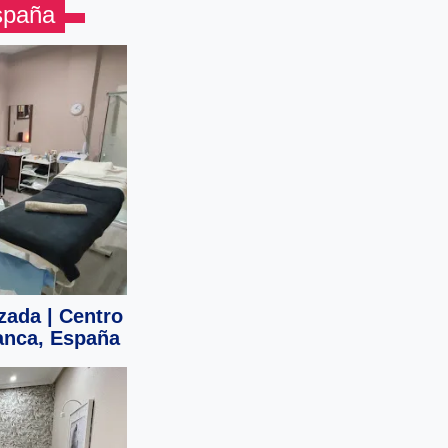
spaña
zada | Centro
anca, España