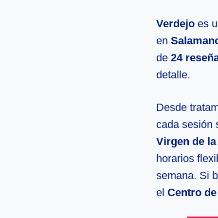
Verdejo
es u
en
Salaman
de
24 reseñ
detalle.
Desde tratami
cada sesión 
Virgen de l
horarios flex
semana. Si b
el
Centro de