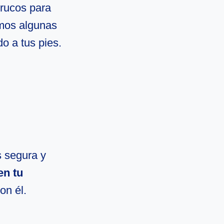
trucos para
emos algunas
o a tus pies.
s segura y
en tu
on él.