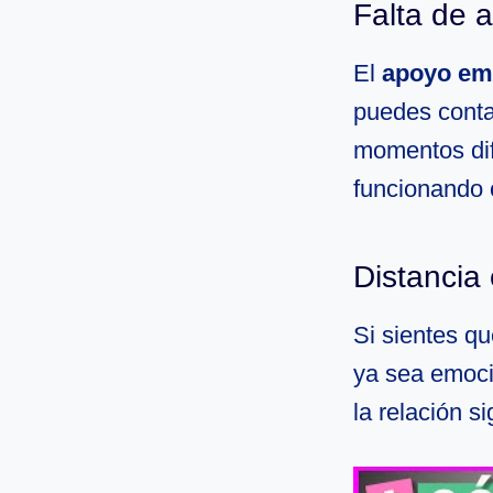
Falta de 
El
apoyo em
puedes conta
momentos difí
funcionando 
Distancia 
Si sientes q
ya sea emoci
la relación s