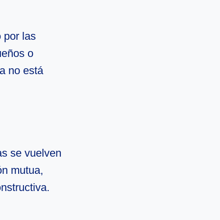
 por las
ueños o
ya no está
as se vuelven
ón mutua,
nstructiva.