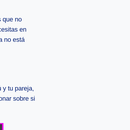
s que no
cesitas en
a no está
y tu pareja,
onar sobre si