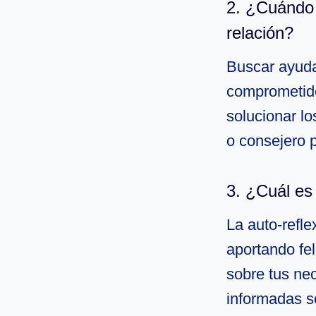
2. ¿Cuándo 
relación?
Buscar ayuda
comprometido
solucionar l
o consejero p
3. ¿Cuál es 
La auto-refle
aportando fel
sobre tus ne
informadas so