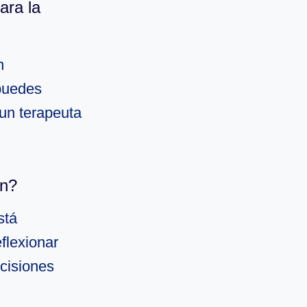
ara la
n
 puedes
 un terapeuta
ón?
stá
eflexionar
cisiones