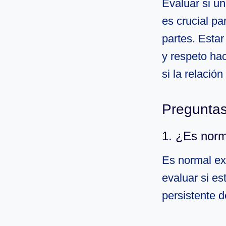
Evaluar si un
es crucial pa
partes. Estar
y respeto ha
si la relació
Preguntas
1. ¿Es norma
Es normal exp
evaluar si es
persistente 