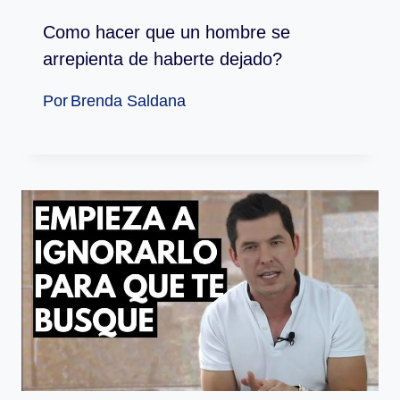
Como hacer que un hombre se
arrepienta de haberte dejado?
Por
Brenda Saldana