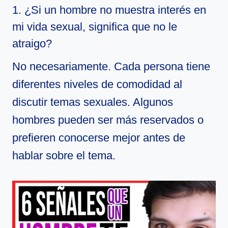
1. ¿Si un hombre no muestra interés en
mi vida sexual, significa que no le
atraigo?
No necesariamente. Cada persona tiene
diferentes niveles de comodidad al
discutir temas sexuales. Algunos
hombres pueden ser más reservados o
prefieren conocerse mejor antes de
hablar sobre el tema.