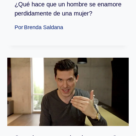
¿Qué hace que un hombre se enamore
perdidamente de una mujer?
Por
Brenda Saldana