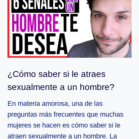
¿Cómo saber si le atraes
sexualmente a un hombre?
En materia amorosa, una de las
preguntas más frecuentes que muchas
mujeres se hacen es cómo saber si le
atraen sexualmente a un hombre. La