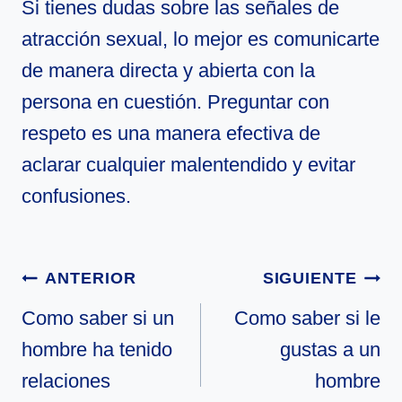
Si tienes dudas sobre las señales de
atracción sexual, lo mejor es comunicarte
de manera directa y abierta con la
persona en cuestión. Preguntar con
respeto es una manera efectiva de
aclarar cualquier malentendido y evitar
confusiones.
Navegación
ANTERIOR
SIGUIENTE
de
Como saber si un
Como saber si le
hombre ha tenido
gustas a un
entradas
relaciones
hombre