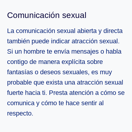
Comunicación sexual
La comunicación sexual abierta y directa
también puede indicar atracción sexual.
Si un hombre te envía mensajes o habla
contigo de manera explícita sobre
fantasías o deseos sexuales, es muy
probable que exista una atracción sexual
fuerte hacia ti. Presta atención a cómo se
comunica y cómo te hace sentir al
respecto.