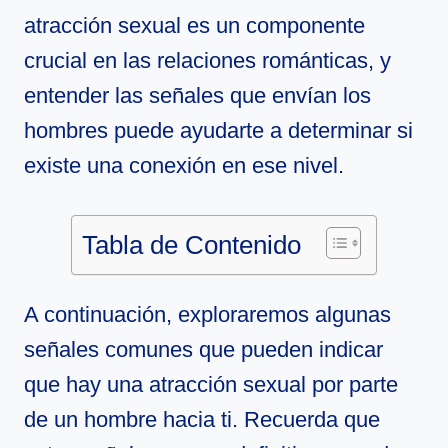
atracción sexual es un componente
crucial en las relaciones románticas, y
entender las señales que envían los
hombres puede ayudarte a determinar si
existe una conexión en ese nivel.
Tabla de Contenido
A continuación, exploraremos algunas
señales comunes que pueden indicar
que hay una atracción sexual por parte
de un hombre hacia ti. Recuerda que