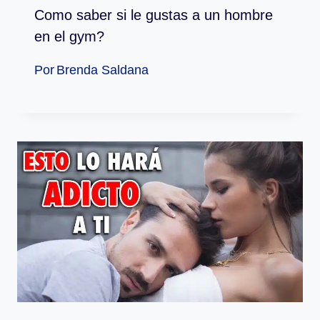
Como saber si le gustas a un hombre
en el gym?
Por
Brenda Saldana