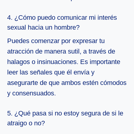
4. ¿Cómo puedo comunicar mi interés
sexual hacia un hombre?
Puedes comenzar por expresar tu
atracción de manera sutil, a través de
halagos o insinuaciones. Es importante
leer las señales que él envía y
asegurarte de que ambos estén cómodos
y consensuados.
5. ¿Qué pasa si no estoy segura de si le
atraigo o no?