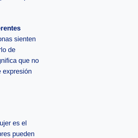
erentes
onas sienten
rlo de
nifica que no
e expresión
ujer es el
bres pueden