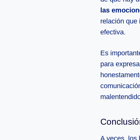
las emocion
relación que
efectiva.
Es important
para expresa
honestamente.
comunicación
malentendido
Conclusió
A veces, los