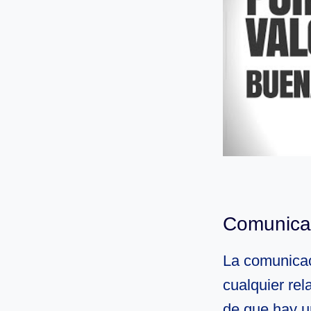
Comunicac
La comunicac
cualquier rel
de que hay 