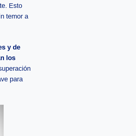
te. Esto
in temor a
es y de
n los
 superación
ave para