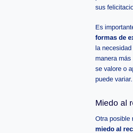
sus felicita
Es important
formas de e
la necesidad 
manera más su
se valore o 
puede variar.
Miedo al 
Otra posible 
miedo al re