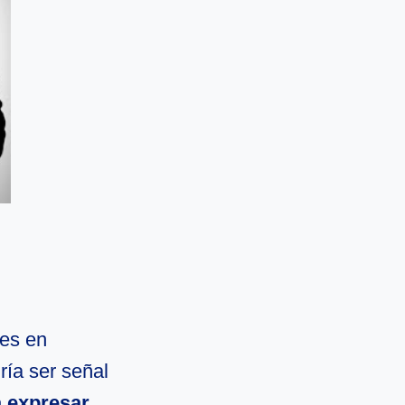
les en
ría ser señal
a expresar