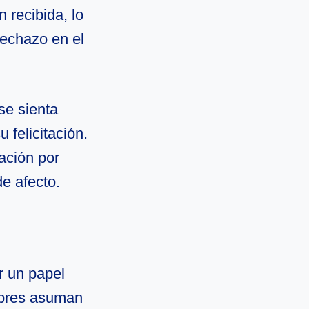
n recibida, lo
rechazo en el
se sienta
felicitación.
ación por
de afecto.
r un papel
mbres asuman