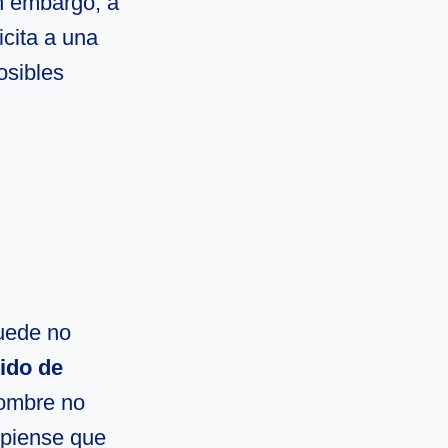
in embargo, a
icita a una
osibles
uede no
tido de
hombre no
z piense que