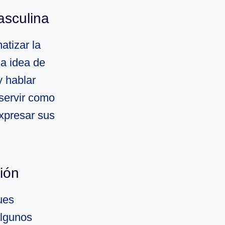
asculina
atizar la
a idea de
y hablar
servir como
xpresar sus
ión
ues
algunos