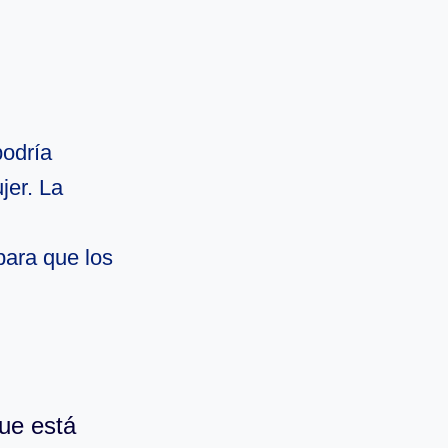
podría
jer. La
para que los
que está