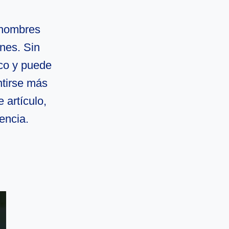
s hombres
ones. Sin
ico y puede
ntirse más
artículo,
encia.