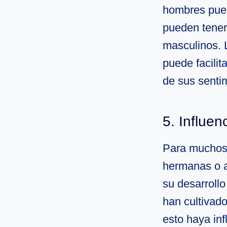
hombres pued
pueden tener
masculinos. 
puede facilit
de sus senti
5. Influen
Para muchos 
hermanas o 
su desarroll
han cultivad
esto haya in