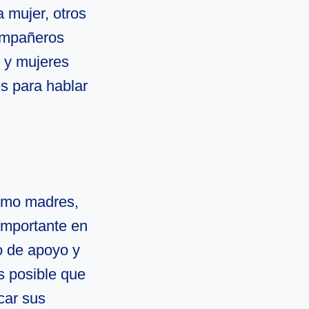
mujer, otros
compañeros
 y mujeres
es para hablar
como madres,
mportante en
o de apoyo y
s posible que
car sus