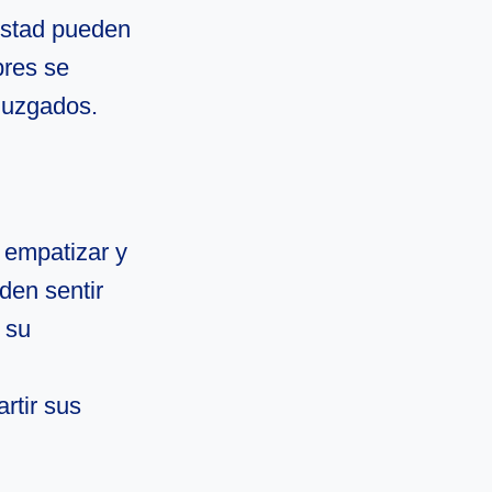
mistad pueden
bres se
 juzgados.
 empatizar y
en sentir
 su
rtir sus