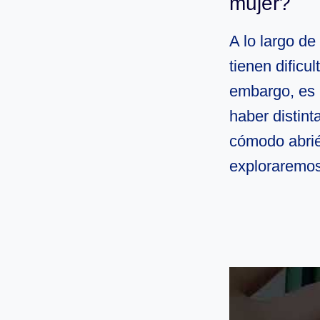
mujer?
A lo largo de
tienen dificu
embargo, es 
haber distin
cómodo abrié
exploraremos