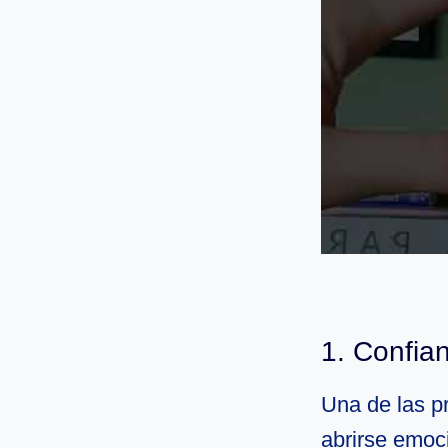
1. Confia
Una de las p
abrirse emoc