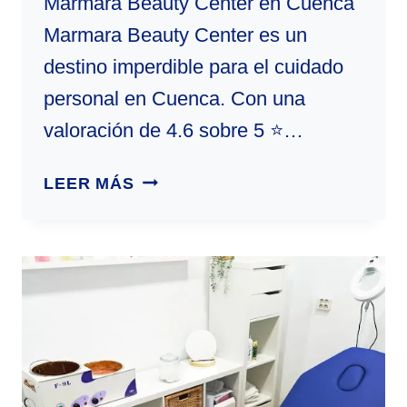
Marmara Beauty Center en Cuenca
Marmara Beauty Center es un
destino imperdible para el cuidado
personal en Cuenca. Con una
valoración de 4.6 sobre 5 ⭐…
MARMARA
LEER MÁS
BEAUTY
CENTER
|
CENTRO
DE
ESTÉTICA
EN
CUENCA,
ESPAÑA