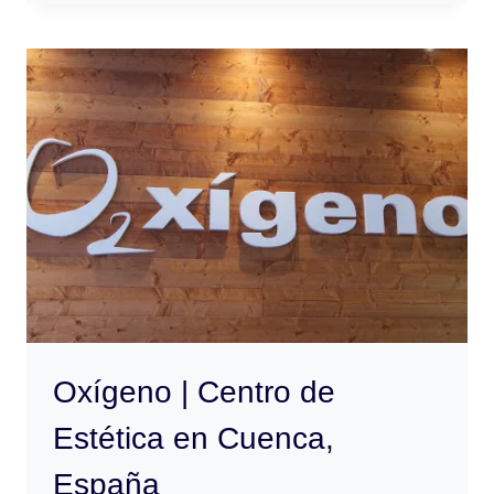
IMAGEN
Y
BELLEZA
|
CENTRO
DE
ESTÉTICA
EN
CUENCA,
ESPAÑA
Oxígeno | Centro de
Estética en Cuenca,
España