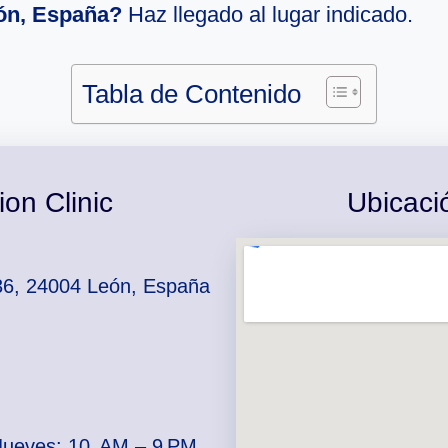
eón, España?
Haz llegado al lugar indicado.
Tabla de Contenido
ion Clinic
Ubicació
 36, 24004 León, España
Jueves: 10 AM – 9 PM ,