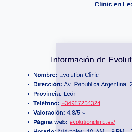
Clinic en L
Información de Evolut
Nombre:
Evolution Clinic
Dirección:
Av. República Argentina,
Provincia:
León
Teléfono:
+34987264324
Valoración:
4.8/5 ⭐
Página web:
evolutionclinic.es/
Horario:
Miércoles: 10 AM – 9 PM , 