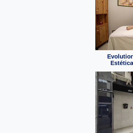
Evolution
Estétic