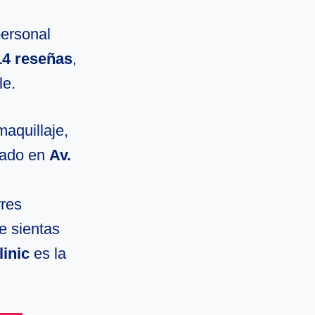
personal
14 reseñas
,
le.
maquillaje,
cado en
Av.
rres
e sientas
linic
es la