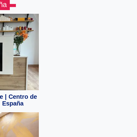
ña
e | Centro de
, España