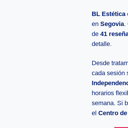
BL Estética
en
Segovia
.
de
41 reseñ
detalle.
Desde tratami
cada sesión 
Independenc
horarios flex
semana. Si b
el
Centro de 