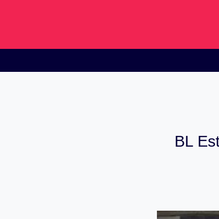
Saltar
al
contenido
BL Est