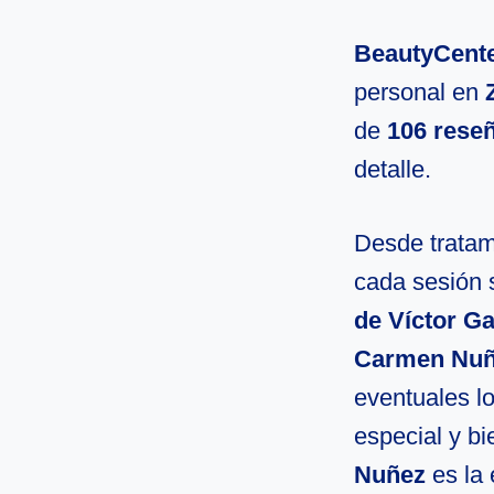
BeautyCent
personal en
de
106 rese
detalle.
Desde tratami
cada sesión 
de Víctor G
Carmen Nu
eventuales l
especial y bi
Nuñez
es la 