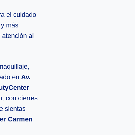
ra el cuidado
 y más
 atención al
maquillaje,
cado en
Av.
utyCenter
, con cierres
e sientas
ter Carmen