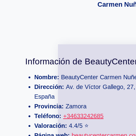
Carmen Nuñ
Información de BeautyCent
Nombre:
BeautyCenter Carmen Nuñ
Dirección:
Av. de Víctor Gallego, 27
España
Provincia:
Zamora
Teléfono:
+34633242685
Valoración:
4.4/5 ⭐
Página web:
beautycentercarmen.c