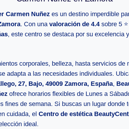
er Carmen Nuñez
es un destino imperdible pa
Zamora
. Con una
valoración de 4.4
sobre 5 ⭐
ñas
, este centro se destaca por su excelencia y
entos corporales, belleza, hasta servicios de 
se adapta a las necesidades individuales. Ubi
allego, 27, Bajo, 49009 Zamora, España
,
Bea
ñez
ofrece horarios flexibles de Lunes a Sábado
os fines de semana. Si buscas un lugar donde t
en cuidada, el
Centro de estética BeautyCen
elección ideal.