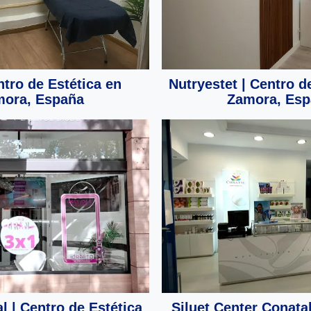
ntro de Estética en
Nutryestet | Centro d
ora, España
Zamora, Esp
l | Centro de Estética
Siluet Center Conatal