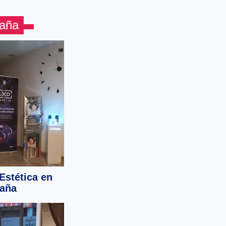
paña
 Estética en
aña