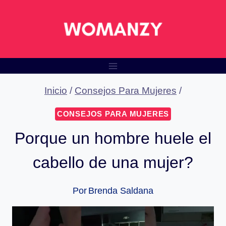
Saltar
al
contenido
Inicio
/
Consejos Para Mujeres
/
CONSEJOS PARA MUJERES
Porque un hombre huele el
cabello de una mujer?
Por
Brenda Saldana