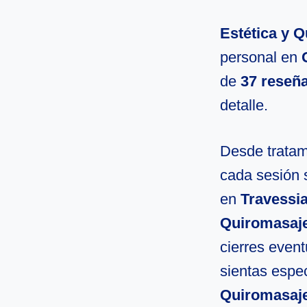
Estética y Q
personal en
de
37 reseñ
detalle.
Desde tratami
cada sesión 
en
Travessia
Quiromasaje
cierres even
sientas espec
Quiromasaje