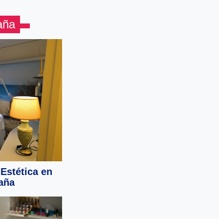
aña
Estética en
aña