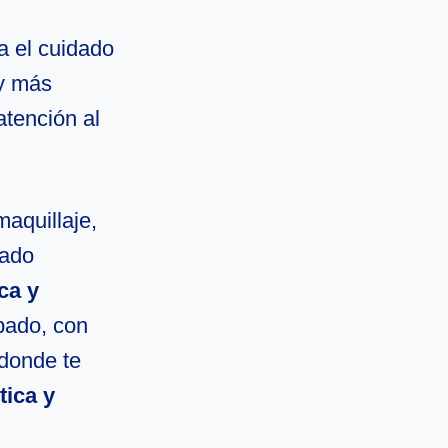
a el cuidado
y más
atención al
maquillaje,
cado
ca y
bado, con
 donde te
tica y