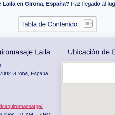
 Laila en Girona, España?
Haz llegado al lug
Tabla de Contenido
uiromasaje Laila
Ubicación de E
a
17002 Girona, España
eticaquiromassatge/
Jueves: 10 AM – 7 PM ,