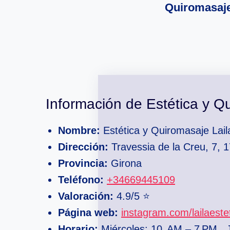
Quiromasaje
Información de Estética y Q
Nombre:
Estética y Quiromasaje Lail
Dirección:
Travessia de la Creu, 7, 
Provincia:
Girona
Teléfono:
+34669445109
Valoración:
4.9/5 ⭐
Página web:
instagram.com/lailaest
Horario:
Miércoles: 10 AM – 7 PM , 