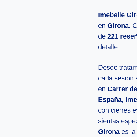
Imebelle Gi
en
Girona
. 
de
221 rese
detalle.
Desde tratami
cada sesión 
en
Carrer de
España
,
Ime
con cierres 
sientas espec
Girona
es la 