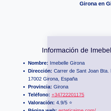
Girona en G
Información de Imebel
Nombre:
Imebelle Girona
Dirección:
Carrer de Sant Joan Bta. l
17002 Girona, España
Provincia:
Girona
Teléfono:
+34722201175
Valoración:
4.9/5 ⭐
Página web:
esteticaime.com/