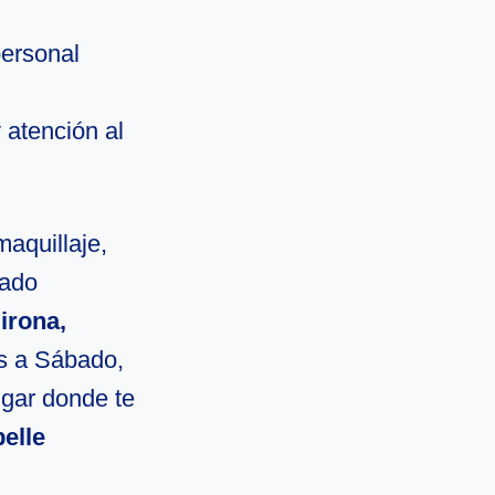
personal
 atención al
maquillaje,
cado
irona,
es a Sábado,
ugar donde te
elle