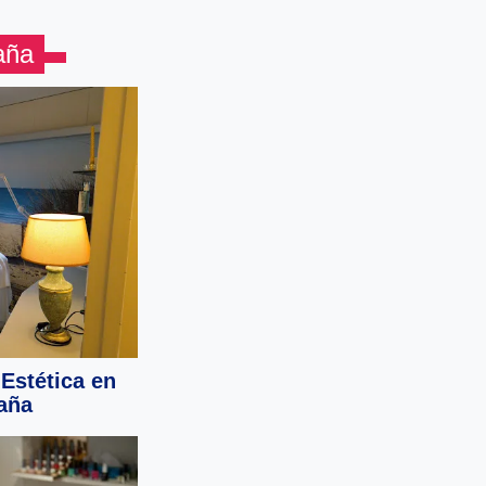
aña
Estética en
aña