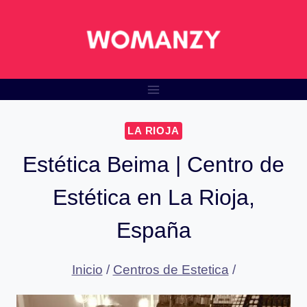
Saltar
al
contenido
LA RIOJA
Estética Beima | Centro de
Estética en La Rioja,
España
Inicio
/
Centros de Estetica
/