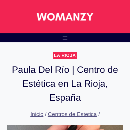
Saltar
al
contenido
LA RIOJA
Paula Del Río | Centro de
Estética en La Rioja,
España
Inicio
/
Centros de Estetica
/