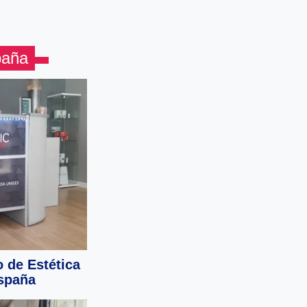
paña
o de Estética
España