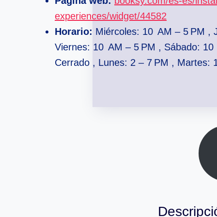
Página web:
booksy.com/es-es/insta
experiences/widget/44582
Horario:
Miércoles: 10 AM – 5 PM , 
Viernes: 10 AM – 5 PM , Sábado: 10
Cerrado , Lunes: 2 – 7 PM , Martes:
Descripci