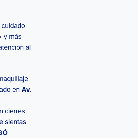
l cuidado
⭐ y más
atención al
maquillaje,
cado en
Av.
Ó
n cierres
e sientas
RGÓ