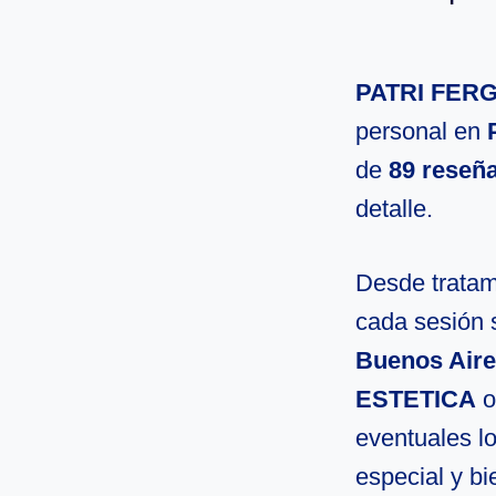
PATRI FER
personal en
de
89 reseñ
detalle.
Desde tratami
cada sesión 
Buenos Aire
ESTETICA
o
eventuales l
especial y bi