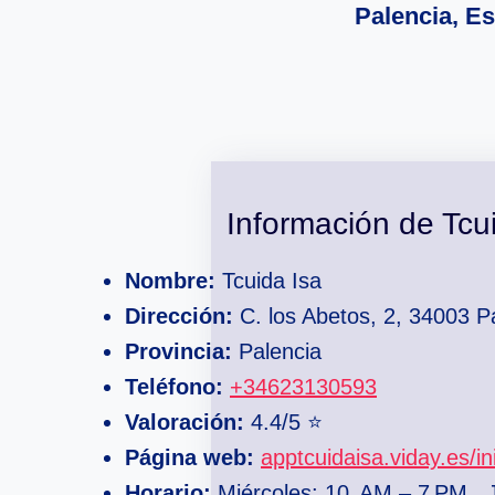
Palencia, E
Información de Tcu
Nombre:
Tcuida Isa
Dirección:
C. los Abetos, 2, 34003 P
Provincia:
Palencia
Teléfono:
+34623130593
Valoración:
4.4/5 ⭐
Página web:
apptcuidaisa.viday.es/in
Horario:
Miércoles: 10 AM – 7 PM , 