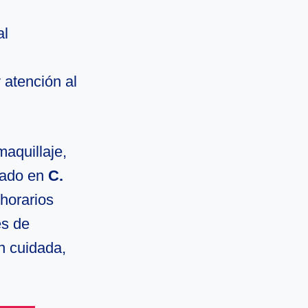
al
 atención al
maquillaje,
cado en
C.
horarios
es de
n cuidada,