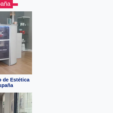
paña
o de Estética
España