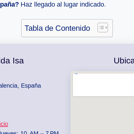
spaña?
Haz llegado al lugar indicado.
Tabla de Contenido
ida Isa
Ubica
alencia, España
icio
Jueves: 10 AM – 7 PM ,