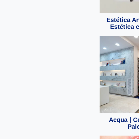
Estética A
Estética 
Acqua | C
Pal