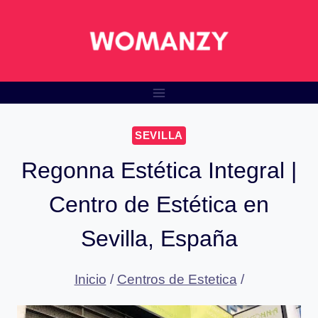
Saltar
al
contenido
SEVILLA
Regonna Estética Integral |
Centro de Estética en
Sevilla, España
Inicio
/
Centros de Estetica
/