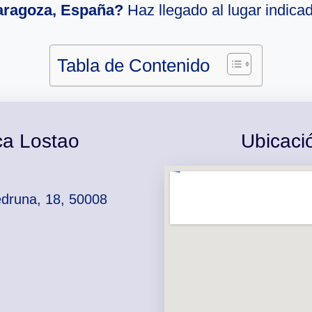
aragoza, España?
Haz llegado al lugar indica
Tabla de Contenido
ca Lostao
Ubicaci
edruna, 18, 50008