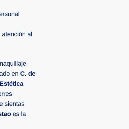
ersonal
 atención al
maquillaje,
cado en
C. de
Estética
erres
e sientas
stao
es la