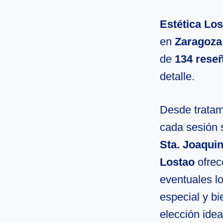
Estética Lo
en
Zaragoza
de
134 rese
detalle.
Desde tratami
cada sesión 
Sta. Joaqui
Lostao
ofrec
eventuales l
especial y bi
elección idea