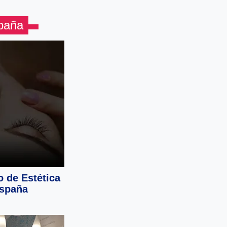
spaña
o de Estética
España