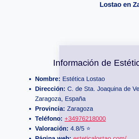
Lostao en Z
Información de Estéti
Nombre:
Estética Lostao
Dirección:
C. de Sta. Joaquina de V
Zaragoza, España
Provincia:
Zaragoza
Teléfono:
+34976218000
Valoración:
4.8/5 ⭐
Página web:
esteticalostao.com/