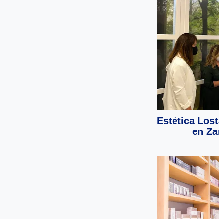
Estética Lost
en Za